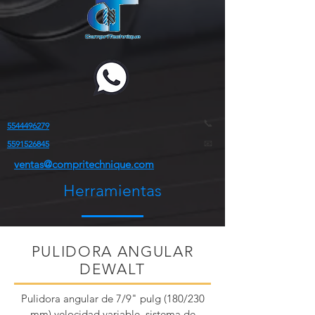
📞
5544496279
📧
5591526845
ventas@compritechnique.com
Herramientas
PULIDORA ANGULAR
DEWALT
Pulidora angular de 7/9" pulg (180/230
mm) velocidad variable, sistema de