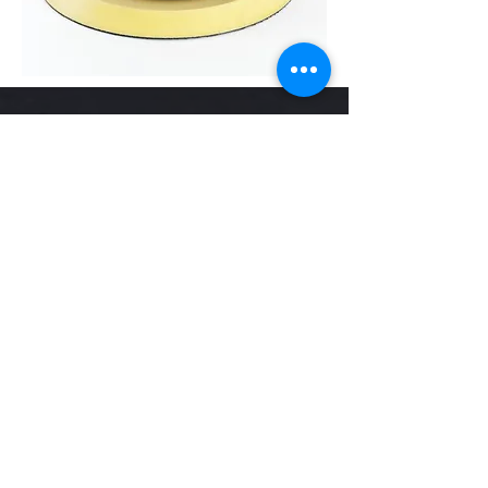
ELEMENTO DE FILTRO
ATLAS COPCO
Elemento de filtro para filtro de línea PD
375-400
Precio real: $12,000
Oferta; $7,000